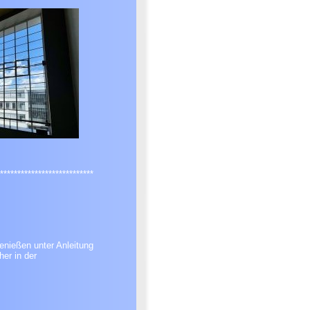
***************************
nießen unter Anleitung
her in der
G