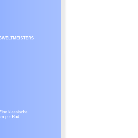
SWELTMEISTERS
Eine klassische
am per Rad