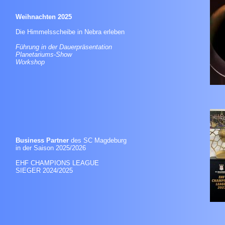
Weihnachten 2025
Die Himmelsscheibe in Nebra erleben
Führung in der Dauerpräsentation
Planetariums-Show
Workshop
Business Partner
des SC Magdeburg
in der Saison 2025/2026
EHF CHAMPIONS LEAGUE
SIEGER 2024/2025