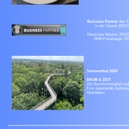
Business Partner
des
in der Saison 2024/
Deutscher Meist
DHB-Pokalsieger 202
Sommerfest 2024
BAUM & ZEIT
Der Baumkronenpfad und A
Eine spannende Zeitreise 
Heilst
************************************************************************************