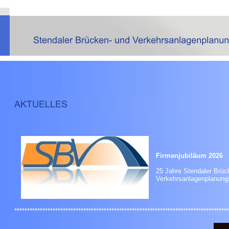
Firmenjubiläum 2026
25 Jahre Stendale
Verkehrsanlagenplanun
************************************************************************************