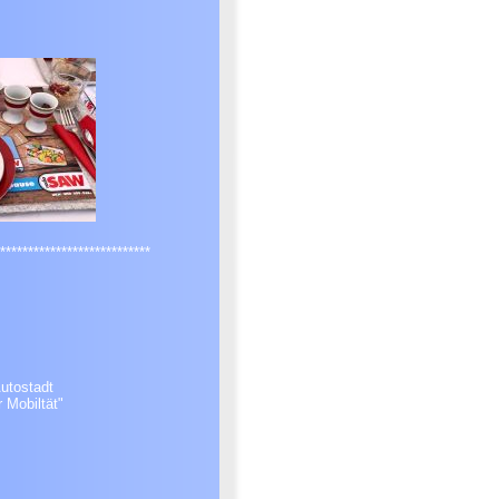
***************************
utostadt
r Mobiltät"