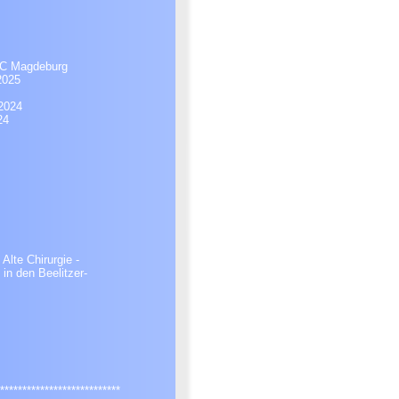
 SC Magdeburg
2025
er 2023/2024
4
lte Chirurgie -
in den Beelitzer-
ätten
***************************