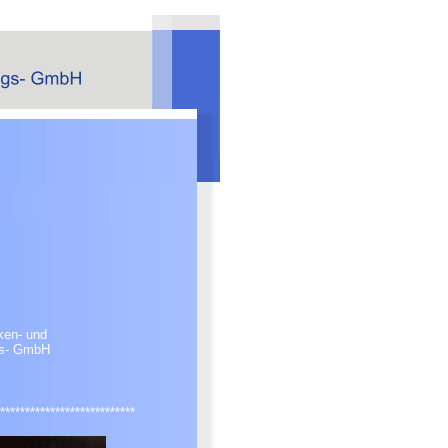
r Brücken- und
gs- GmbH
***************************